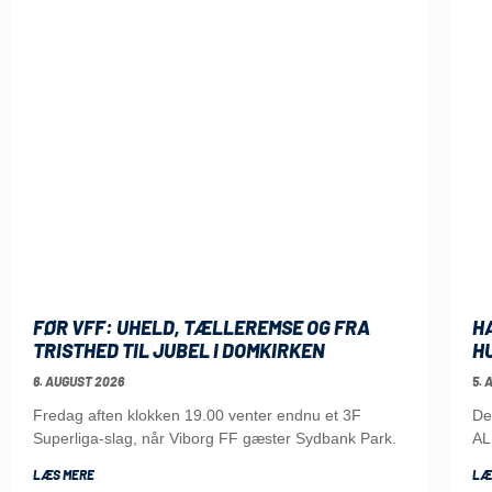
FØR VFF: UHELD, TÆLLEREMSE OG FRA
H
TRISTHED TIL JUBEL I DOMKIRKEN
H
6. AUGUST 2026
5. 
Fredag aften klokken 19.00 venter endnu et 3F
De
Superliga-slag, når Viborg FF gæster Sydbank Park.
AL
LÆS MERE
LÆ