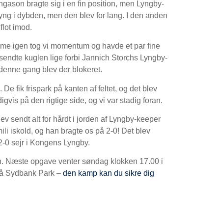
Ingason bragte sig i en fin position, men Lyngby-
yng i dybden, men den blev for lang. I den anden
flot imod.
me igen tog vi momentum og havde et par fine
sendte kuglen lige forbi Jannich Storchs Lyngby-
 denne gang blev der blokeret.
e fik frispark på kanten af feltet, og det blev
gvis på den rigtige side, og vi var stadig foran.
ev sendt alt for hårdt i jorden af Lyngby-keeper
ili iskold, og han bragte os på 2-0! Det blev
 2-0 sejr i Kongens Lyngby.
en. Næste opgave venter søndag klokken 17.00 i
på Sydbank Park –
den kamp kan du sikre dig