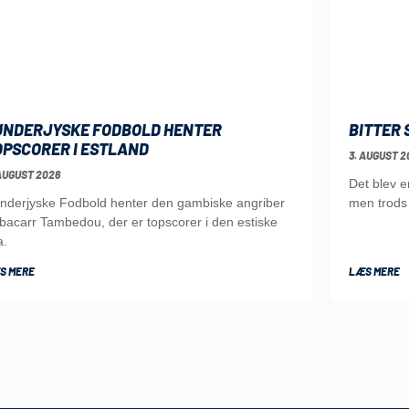
ØNDERJYSKE FODBOLD HENTER
BITTER 
OPSCORER I ESTLAND
3. AUGUST 2
AUGUST 2026
Det blev 
nderjyske Fodbold henter den gambiske angriber
men trods 
bacarr Tambedou, der er topscorer i den estiske
a.
S MERE
LÆS MERE