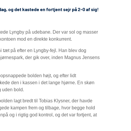
, og det kastede en fortjent sejr på 2-0 af sig!
stede Lyngby på udebane. Der var sol og masser
 kontoen mod en direkte konkurrent.
ni tæt på efter en Lyngby-fejl. Han blev dog
 hjørnespark, der gik over, inden Magnus Jensens
Vi opsnappede bolden højt, og efter lidt
nkede den i kassen i det lange hjørne. En skøn
g uden bold.
olden lagt bredt til Tobias Klysner, der havde
lgede kampen frem og tilbage, hvor begge hold
å og i rigtig god kontrol, og det var fortjent, at