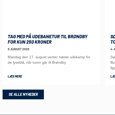
TAG MED PÅ UDEBANETUR TIL BRØNDBY
S
FOR KUN 250 KRONER
T
5. AUGUST 2026
4. 
Mandag den 17. august venter næste udekamp for
Sø
de lyseblå, når turen går til Brøndby
Bu
lig
LÆS MERE
LÆ
SE ALLE NYHEDER