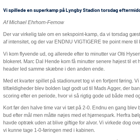
Vi spillede en superkamp på Lyngby Stadion torsdag eftermiddag
Af Michael Ehrhorn-Fernow
Der var virkelig tale om en sekspoint-kamp, da vi torsdag gæ
af intensitet, og der var ENDNU VIGTIGERE tre point mere til
Vi kom flyvende ud, og allerede efter to minutter var Olti Hyse
blokeret. Marc Dal Hende kom få minutter senere højest til et
header led samme skæbne i den anden ende.
Med et kvarter spillet på stadionuret tog vi en fortjent føring. 
tilfældigheder blev bolden lagt godt ud til Mads Agger, der ba
scoring efter en periode, hvor vi så rigtig gode ud både med o
Kort før den halve time var vi tæt på 2-0. Endnu en gang blev b
bud efter mål men måtte nøjes med et hjørnespark. Herfra bø
havde optræk uden at blive giftige for alvor. Vi virkede dog ovenp
vi kunne tage 1-0-føringen med i kabinen.