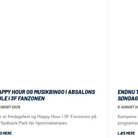
APPY HOUR OG MUSIKBINGO I ABSALONS
ENDNU T
ULE I 3F FANZONEN
SØNDAG
AUGUST 2026
5. AUGUST 2
r er fredagsfest og Happy Hour i 3F Fanzonen på
Kampene i 
 Sydbank Park før hjemmekampen
programsa
S MERE
LÆS MERE