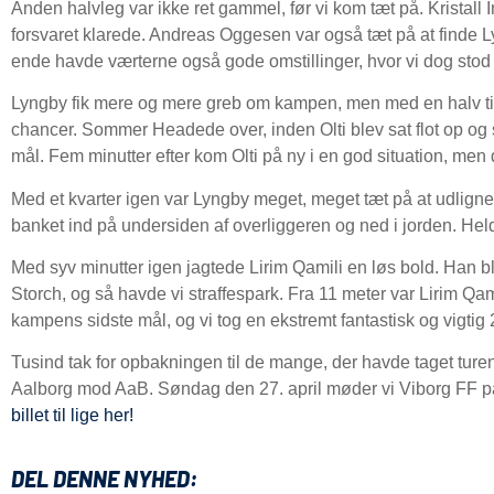
Anden halvleg var ikke ret gammel, før vi kom tæt på. Kristall 
forsvaret klarede. Andreas Oggesen var også tæt på at finde L
ende havde værterne også gode omstillinger, hvor vi dog stod 
Lyngby fik mere og mere greb om kampen, men med en halv ti
chancer. Sommer Headede over, inden Olti blev sat flot op og 
mål. Fem minutter efter kom Olti på ny i en god situation, men
Med et kvarter igen var Lyngby meget, meget tæt på at udligne. D
banket ind på undersiden af overliggeren og ned i jorden. Heldi
Med syv minutter igen jagtede Lirim Qamili en løs bold. Han bl
Storch, og så havde vi straffespark. Fra 11 meter var Lirim Qam
kampens sidste mål, og vi tog en ekstremt fantastisk og vigtig
Tusind tak for opbakningen til de mange, der havde taget tur
Aalborg mod AaB. Søndag den 27. april møder vi Viborg FF 
billet til lige her!
DEL DENNE NYHED: