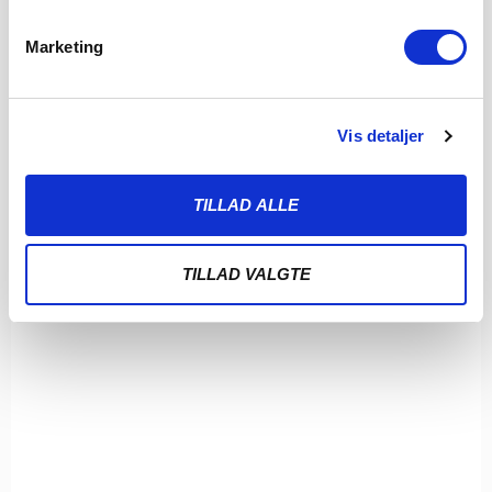
SØNDERJYSKE FODBOLD SÆLGER MAGNUS
JENSEN TIL FCM
Marketing
8. AUGUST 2026
Sønderjyske Fodbold har med omgående virkning solgt
Magnus Jensen til FC Midtjylland. Magnus Jensen har
Vis detaljer
LÆS MERE
TILLAD ALLE
TILLAD VALGTE