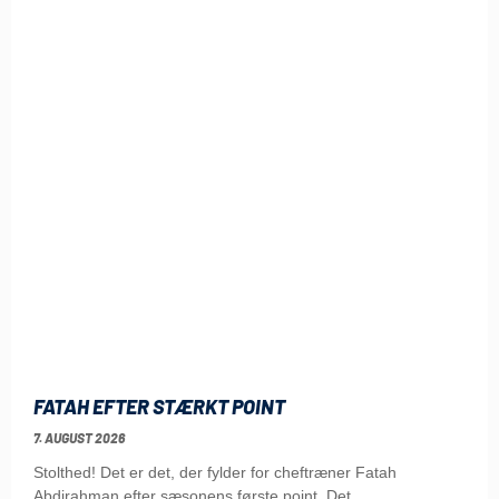
FATAH EFTER STÆRKT POINT
7. AUGUST 2026
Stolthed! Det er det, der fylder for cheftræner Fatah
Abdirahman efter sæsonens første point. Det