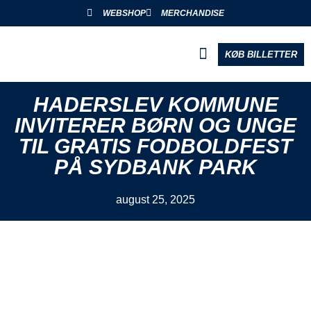
WEBSHOP
MERCHANDISE
KØB BILLETTER
BLIV PARTNER
HADERSLEV KOMMUNE
INVITERER BØRN OG UNGE
TIL GRATIS FODBOLDFEST
PÅ SYDBANK PARK
august 25, 2025