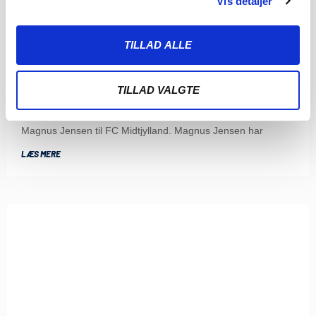
Vis detaljer
TILLAD ALLE
SØNDERJYSKE FODBOLD SÆLGER MAGNUS
JENSEN TIL FCM
TILLAD VALGTE
8. AUGUST 2026
Sønderjyske Fodbold har med omgående virkning solgt
Magnus Jensen til FC Midtjylland. Magnus Jensen har
LÆS MERE