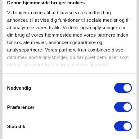
Denne hjemmeside bruger cookies
Vi bruger cookies til at tilpasse vores indhold og
annoncer, til at vise dig funktioner til sociale medier og til
at analysere vores trafik. Vi deler også oplysninger om
din brug af vores hjemmeside med vores partnere inden
for sociale medier, annonceringspartnere og
analysepartnere. Vores partnere kan kombinere disse
data med andre oplysninger, du har givet dem, eller som
de har indsamlet fra din brug af deres tjenester.
Samtykkevalg
ENDNU TO KAMPE ER FASTLAGT: TO
Nødvendig
STORE SØNDAGSSLAG VENTER
5. AUGUST 2026
Præferencer
Kampene i runde 8 og 9 i 3F Superliga er nu programsat. Der
venter søndagskampe
LÆS MERE
Statistik