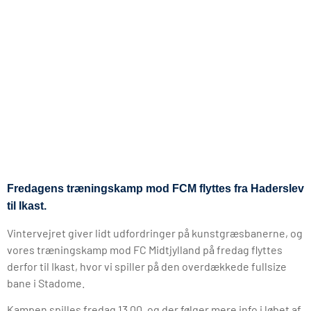
Fredagens træningskamp mod FCM flyttes fra Haderslev
til Ikast.
Vintervejret giver lidt udfordringer på kunstgræsbanerne, og
vores træningskamp mod FC Midtjylland på fredag flyttes
derfor til Ikast, hvor vi spiller på den overdækkede fullsize
bane i Stadome.
Kampen spilles fredag 13.00, og der følger mere info i løbet af