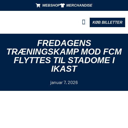
WEBSHOP
MERCHANDISE
KØB BILLETTER
BLIV PARTNER
FREDAGENS
TRÆNINGSKAMP MOD FCM
FLYTTES TIL STADOME I
IKAST
januar 7, 2026