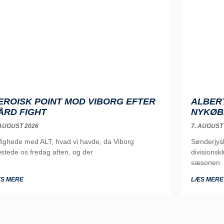
EROISK POINT MOD VIBORG EFTER
ALBERT
ÅRD FIGHT
NYKØB
 AUGUST 2026
7. AUGUST
 fighede med ALT, hvad vi havde, da Viborg
Sønderjysk
stede os fredag aften, og der
divisions
sæsonen. 
S MERE
LÆS MERE