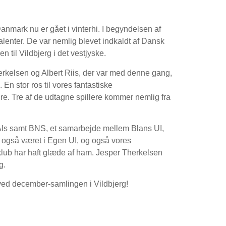
anmark nu er gået i vinterhi. I begyndelsen af
lenter. De var nemlig blevet indkaldt af Dansk
 til Vildbjerg i det vestjyske.
rkelsen og Albert Riis, der var med denne gang,
En stor ros til vores fantastiske
øre. Tre af de udtagne spillere kommer nemlig fra
Als samt BNS, et samarbejde mellem Blans UI,
også været i Egen UI, og også vores
b har haft glæde af ham. Jesper Therkelsen
g.
n ved december-samlingen i Vildbjerg!