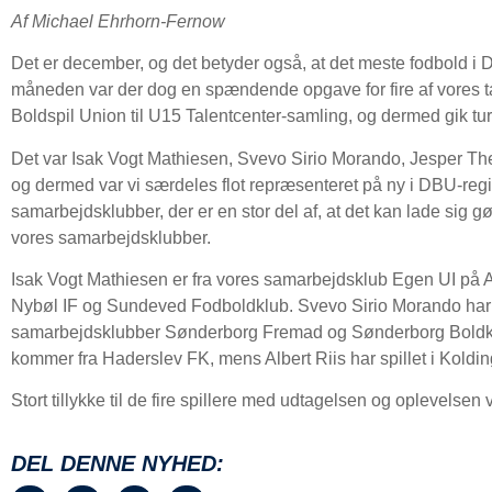
Af Michael Ehrhorn-Fernow
Det er december, og det betyder også, at det meste fodbold i D
måneden var der dog en spændende opgave for fire af vores ta
Boldspil Union til U15 Talentcenter-samling, og dermed gik turen
Det var Isak Vogt Mathiesen, Svevo Sirio Morando, Jesper The
og dermed var vi særdeles flot repræsenteret på ny i DBU-regi. 
samarbejdsklubber, der er en stor del af, at det kan lade sig g
vores samarbejdsklubber.
Isak Vogt Mathiesen er fra vores samarbejdsklub Egen UI på 
Nybøl IF og Sundeved Fodboldklub. Svevo Sirio Morando har 
samarbejdsklubber Sønderborg Fremad og Sønderborg Boldklu
kommer fra Haderslev FK, mens Albert Riis har spillet i Koldin
Stort tillykke til de fire spillere med udtagelsen og oplevelse
DEL DENNE NYHED: