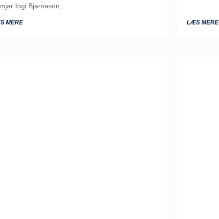
ynjar Ingi Bjarnason,
S MERE
LÆS MERE