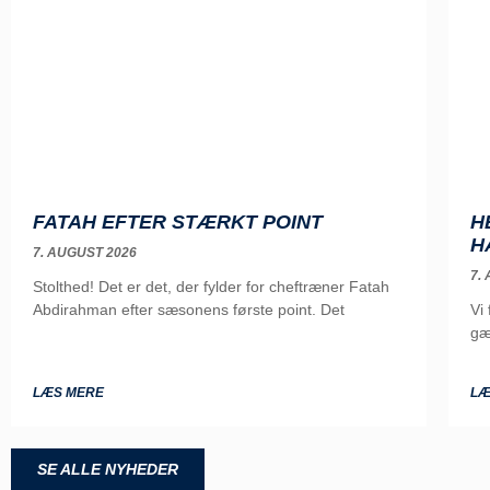
FATAH EFTER STÆRKT POINT
H
H
7. AUGUST 2026
7.
Stolthed! Det er det, der fylder for cheftræner Fatah
Abdirahman efter sæsonens første point. Det
Vi
gæ
LÆS MERE
LÆ
SE ALLE NYHEDER