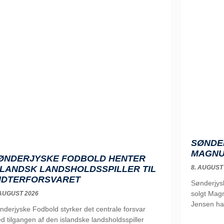
SØNDE
MAGNU
ØNDERJYSKE FODBOLD HENTER
8. AUGUST
SLANDSK LANDSHOLDSSPILLER TIL
IDTERFORSVARET
Sønderjys
solgt Magn
 AUGUST 2026
Jensen ha
nderjyske Fodbold styrker det centrale forsvar
d tilgangen af den islandske landsholdsspiller