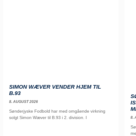
SIMON WÆVER VENDER HJEM TIL
B.93
S
8. AUGUST 2026
I
M
Sønderjyske Fodbold har med omgående virkning
solgt Simon Wæver til B.93 i 2. division. I
8.
Sø
me