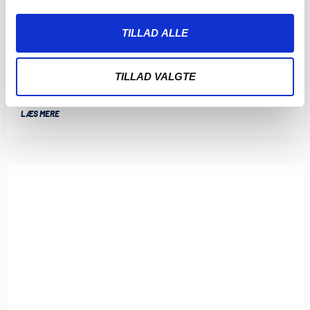
ENDNU TO KAMPE ER FASTLAGT: TO STORE
TILLAD ALLE
SØNDAGSSLAG VENTER
5. AUGUST 2026
Kampene i runde 8 og 9 i 3F Superliga er nu programsat.
TILLAD VALGTE
Der venter søndagskampe
LÆS MERE