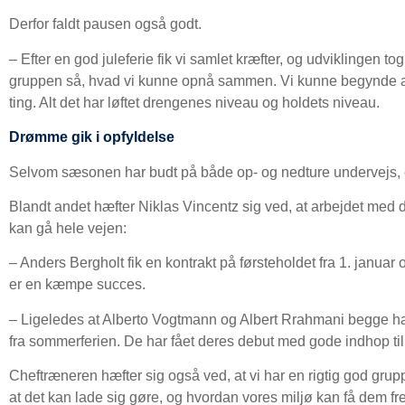
Derfor faldt pausen også godt.
– Efter en god juleferie fik vi samlet kræfter, og udviklingen 
gruppen så, hvad vi kunne opnå sammen. Vi kunne begynde at
ting. Alt det har løftet drengenes niveau og holdets niveau.
Drømme gik i opfyldelse
Selvom sæsonen har budt på både op- og nedture undervejs, er
Blandt andet hæfter Niklas Vincentz sig ved, at arbejdet med de 
kan gå hele vejen:
– Anders Bergholt fik en kontrakt på førsteholdet fra 1. januar
er en kæmpe succes.
– Ligeledes at Alberto Vogtmann og Albert Rrahmani begge har
fra sommerferien. De har fået deres debut med gode indhop til
Cheftræneren hæfter sig også ved, at vi har en rigtig god gru
at det kan lade sig gøre, og hvordan vores miljø kan få dem fr