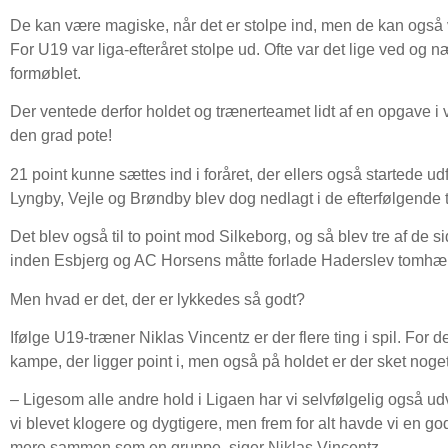
De kan være magiske, når det er stolpe ind, men de kan også væ
For U19 var liga-efteråret stolpe ud. Ofte var det lige ved og næ
formøblet.
Der ventede derfor holdet og trænerteamet lidt af en opgave i 
den grad pote!
21 point kunne sættes ind i foråret, der ellers også startede u
Lyngby, Vejle og Brøndby blev dog nedlagt i de efterfølgende t
Det blev også til to point mod Silkeborg, og så blev tre af de 
inden Esbjerg og AC Horsens måtte forlade Haderslev tomhænde
Men hvad er det, der er lykkedes så godt?
Ifølge U19-træner Niklas Vincentz er der flere ting i spil. For de
kampe, der ligger point i, men også på holdet er der sket noget
– Ligesom alle andre hold i Ligaen har vi selvfølgelig også udv
vi blevet klogere og dygtigere, men frem for alt havde vi en go
mere sammen som en gruppe, siger Niklas Vincentz.