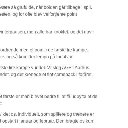
re så grufulde, når bolden går tilbage i spil.
sten, og for ofte blev velfortjente point
vinterpausen, men alle har knoklet, og det gav i
dfordrende med et point i de første tre kampe.
re, og så kom der tempo på for alvor.
sidste fire kampe vundet. Vi slog AGF i Aarhus,
t, og det kronede et flot comeback i foråret.
t første er man blevet bedre til at få udbytte af de
:
iklet os. Individuelt, som spillere og trænere er
d opstart i januar og februar. Den bragte os kun