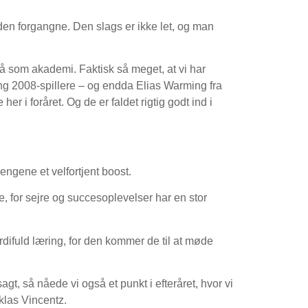
den forgangne. Den slags er ikke let, og man
å som akademi. Faktisk så meget, at vi har
ng 2008-spillere – og endda Elias Warming fra
r i foråret. Og de er faldet rigtig godt ind i
engene et velfortjent boost.
 for sejre og succesoplevelser har en stor
ifuld læring, for den kommer de til at møde
sagt, så nåede vi også et punkt i efteråret, hvor vi
iklas Vincentz.