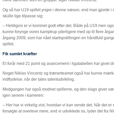
Og så har U19 spillet yngre i denne sæson, end man gjorde i 
skulle lige tilpasse sig:
– Heldigvis er vi kommet godt efter det. Både på U19 men ogs
kunne forynge vores kamptrup yderligere med op til flere årga
årgang 2009, som har nået startopstillingen en håndfuld gange he
spillet.
Fik samlet kræfter
Et forår med 21 point og avancement i ligatabellen har givet dr
Noget Niklas Vincentz og trænerteamet også har kunne mærke,
indflydelse, når der tales talentudvikling.
Modgangen har også modnet spillerne, og den slags giver værd
igen senere i karrieren:
– Her har vi virkelig vist, hvordan vi kan vende det. Når det er 
forsøgte at overleve mere, end vi udviklede os, lyder det fra N