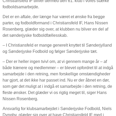
Christiansfeld IF bliver dermed den 61. klub i vores stærke
fodboldsamarbejde.
Det er en aftale, der længe har været et ønske fra begge
parter, og fodboldformand i Christiansfeld IF, Hans Nissen
Rosenberg, glæder sig over, at klubben nu bliver en del af
det sønderjyske fodboldfællesskab.
– I Christiansfeld er mange generelt knyttet til Sønderjylland
og Sønderjyske Fodbold og følger Sønderjyske tæt.
– Der er heller ingen tvivl om, at vi gennem mange år – af
både trænere og medlemmer – er blevet opfordret til at indgå
samarbejde i den retning, men forskellige omstændigheder
har gjort, at det ikke har passet ind. Nu er der åbnet en dør,
som gør det muligt at i indgå et samarbejde i den retning, de
fleste ønsker. Det glæder vi os rigtig meget til, siger Hans
Nissen Rosenberg.
Ansvarlig for klubsamarbejdet i Sønderjyske Fodbold, Niels
Dyngby, glæder sig over at have Christiansfeld IF med i