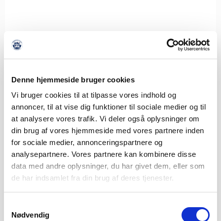
Denne hjemmeside bruger cookies
SØNDERJYSKE FODBOLD HENTER
Vi bruger cookies til at tilpasse vores indhold og
ISLANDSK LANDSHOLDSSPILLER TIL
annoncer, til at vise dig funktioner til sociale medier og til
MIDTERFORSVARET
at analysere vores trafik. Vi deler også oplysninger om
8. AUGUST 2026
din brug af vores hjemmeside med vores partnere inden
for sociale medier, annonceringspartnere og
Sønderjyske Fodbold styrker det centrale forsvar med
tilgangen af den islandske landsholdsspiller Brynjar Ingi
analysepartnere. Vores partnere kan kombinere disse
Bjarnason,
data med andre oplysninger, du har givet dem, eller som
de har indsamlet fra din brug af deres tjenester.
LÆS MERE
Samtykkevalg
Nødvendig