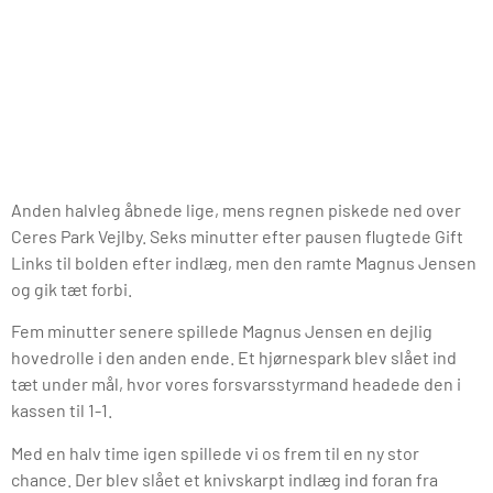
Anden halvleg åbnede lige, mens regnen piskede ned over
Ceres Park Vejlby. Seks minutter efter pausen flugtede Gift
Links til bolden efter indlæg, men den ramte Magnus Jensen
og gik tæt forbi.
Fem minutter senere spillede Magnus Jensen en dejlig
hovedrolle i den anden ende. Et hjørnespark blev slået ind
tæt under mål, hvor vores forsvarsstyrmand headede den i
kassen til 1-1.
Med en halv time igen spillede vi os frem til en ny stor
chance. Der blev slået et knivskarpt indlæg ind foran fra