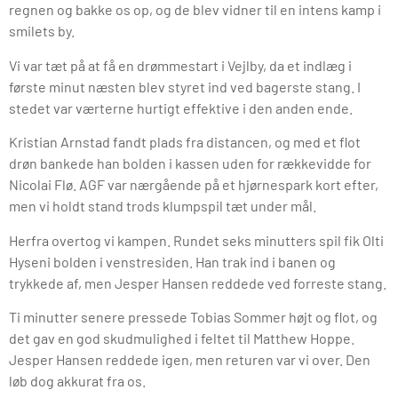
regnen og bakke os op, og de blev vidner til en intens kamp i
smilets by.
Vi var tæt på at få en drømmestart i Vejlby, da et indlæg i
første minut næsten blev styret ind ved bagerste stang. I
stedet var værterne hurtigt effektive i den anden ende.
Kristian Arnstad fandt plads fra distancen, og med et flot
drøn bankede han bolden i kassen uden for rækkevidde for
Nicolai Flø. AGF var nærgående på et hjørnespark kort efter,
men vi holdt stand trods klumpspil tæt under mål.
Herfra overtog vi kampen. Rundet seks minutters spil fik Olti
Hyseni bolden i venstresiden. Han trak ind i banen og
trykkede af, men Jesper Hansen reddede ved forreste stang.
Ti minutter senere pressede Tobias Sommer højt og flot, og
det gav en god skudmulighed i feltet til Matthew Hoppe.
Jesper Hansen reddede igen, men returen var vi over. Den
løb dog akkurat fra os.