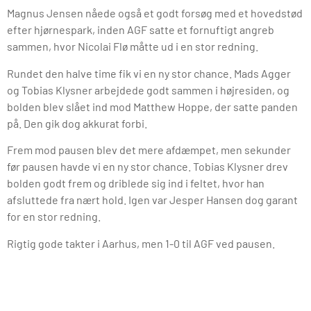
Magnus Jensen nåede også et godt forsøg med et hovedstød
efter hjørnespark, inden AGF satte et fornuftigt angreb
sammen, hvor Nicolai Flø måtte ud i en stor redning.
Rundet den halve time fik vi en ny stor chance. Mads Agger
og Tobias Klysner arbejdede godt sammen i højresiden, og
bolden blev slået ind mod Matthew Hoppe, der satte panden
på. Den gik dog akkurat forbi.
Frem mod pausen blev det mere afdæmpet, men sekunder
før pausen havde vi en ny stor chance. Tobias Klysner drev
bolden godt frem og driblede sig ind i feltet, hvor han
afsluttede fra nært hold. Igen var Jesper Hansen dog garant
for en stor redning.
Rigtig gode takter i Aarhus, men 1-0 til AGF ved pausen.