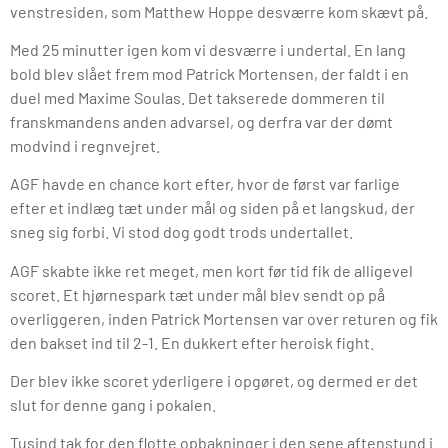
venstresiden, som Matthew Hoppe desværre kom skævt på.
Med 25 minutter igen kom vi desværre i undertal. En lang
bold blev slået frem mod Patrick Mortensen, der faldt i en
duel med Maxime Soulas. Det takserede dommeren til
franskmandens anden advarsel, og derfra var der dømt
modvind i regnvejret.
AGF havde en chance kort efter, hvor de først var farlige
efter et indlæg tæt under mål og siden på et langskud, der
sneg sig forbi. Vi stod dog godt trods undertallet.
AGF skabte ikke ret meget, men kort før tid fik de alligevel
scoret. Et hjørnespark tæt under mål blev sendt op på
overliggeren, inden Patrick Mortensen var over returen og fik
den bakset ind til 2-1. En dukkert efter heroisk fight.
Der blev ikke scoret yderligere i opgøret, og dermed er det
slut for denne gang i pokalen.
Tusind tak for den flotte opbakninger i den sene aftenstund i