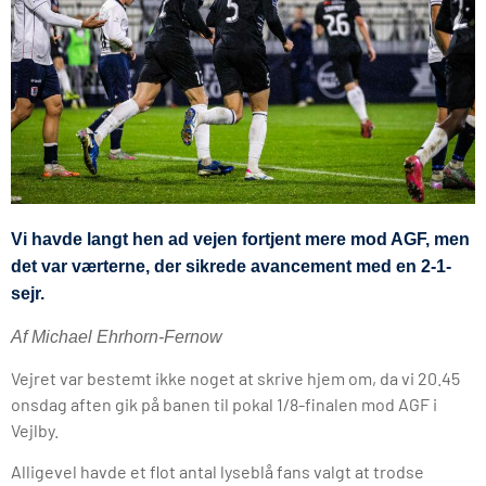
Vi havde langt hen ad vejen fortjent mere mod AGF, men
det var værterne, der sikrede avancement med en 2-1-
sejr.
Af Michael Ehrhorn-Fernow
Vejret var bestemt ikke noget at skrive hjem om, da vi 20.45
onsdag aften gik på banen til pokal 1/8-finalen mod AGF i
Vejlby.
Alligevel havde et flot antal lyseblå fans valgt at trodse