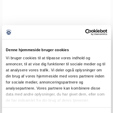
Denne hjemmeside bruger cookies
SØNDERJYSKE FODBOLD HENTER
Vi bruger cookies til at tilpasse vores indhold og
ISLANDSK LANDSHOLDSSPILLER TIL
annoncer, til at vise dig funktioner til sociale medier og til
MIDTERFORSVARET
at analysere vores trafik. Vi deler også oplysninger om
8. AUGUST 2026
din brug af vores hjemmeside med vores partnere inden
Sønderjyske Fodbold styrker det centrale forsvar med
for sociale medier, annonceringspartnere og
tilgangen af den islandske landsholdsspiller Brynjar Ingi
analysepartnere. Vores partnere kan kombinere disse
Bjarnason,
data med andre oplysninger, du har givet dem, eller som
de har indsamlet fra din brug af deres tjenester.
LÆS MERE