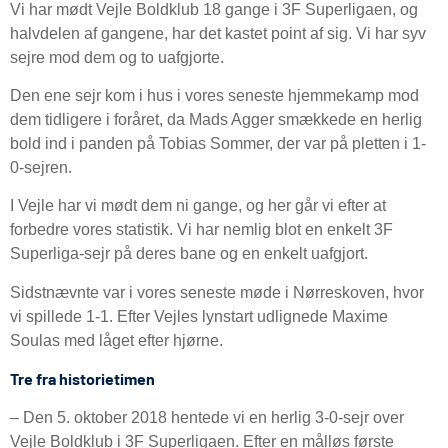
Vi har mødt Vejle Boldklub 18 gange i 3F Superligaen, og
halvdelen af gangene, har det kastet point af sig. Vi har syv
sejre mod dem og to uafgjorte.
Den ene sejr kom i hus i vores seneste hjemmekamp mod
dem tidligere i foråret, da Mads Agger smækkede en herlig
bold ind i panden på Tobias Sommer, der var på pletten i 1-
0-sejren.
I Vejle har vi mødt dem ni gange, og her går vi efter at
forbedre vores statistik. Vi har nemlig blot en enkelt 3F
Superliga-sejr på deres bane og en enkelt uafgjort.
Sidstnævnte var i vores seneste møde i Nørreskoven, hvor
vi spillede 1-1. Efter Vejles lynstart udlignede Maxime
Soulas med låget efter hjørne.
Tre fra historietimen
– Den 5. oktober 2018 hentede vi en herlig 3-0-sejr over
Vejle Boldklub i 3F Superligaen. Efter en målløs første