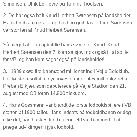
Simonsen, Ulrik Le Fevre og Tommy Troelsen.
2. De har også haft Knud Herbert Sørensen på landsholdet.
Hans holdkammerat – og hold nu godt fast – Finn Sørensen,
var stor fan af Knud Herbert Sørensen.
Så meget at Finn opkaldte hans søn efter Knud. Knud
Herbert Sørensen den 2. kom så sjovt nok også til at spille
for VB, og han kom sågar også på landsholdet!
3. I 1989 skød fire købmænd millioner ind i Vejle Boldklub.
Det første resultat af nye investeringer blev millionkøbet af
Preben Elkjær, som debuterede på Vejle Stadion den 21.
august mod OB foran 14.800 tilskuere.
4. Hans Gossmann var blandt de første fodboldspillere i VB i
starten af 1900-tallet. Hans indsats på fodboldbanen er dog
ikke det, han huskes for. Til gengæld var han med til at
præge udviklingen i jysk fodbold.