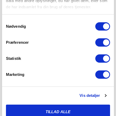
data med andre oplysninger, du har givet dem, eller som
de har indsamlet fra din brug af deres tjenester.
SIMON WÆVER VENDER HJEM TIL B.93
Samtykkevalg
8. AUGUST 2026
Nødvendig
Sønderjyske Fodbold har med omgående virkning solgt
Simon Wæver til B.93 i 2. division. I
Præferencer
LÆS MERE
Statistik
Marketing
Vis detaljer
TILLAD ALLE