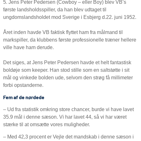
5. Jens Peter Pedersen (Cowboy – eller Boy) blev VB’s
første landsholdsspiller, da han blev udtaget til
ungdomslandsholdet mod Sverige i Esbjerg d.22. juni 1952.
Året inden havde VB faktisk flyttet ham fra målmand til
markspiller, da klubbens første professionelle træner hellere
ville have ham derude.
Det siges, at Jens Peter Pedersen havde et helt fantastisk
boldøje som keeper. Han stod stille som en saltstøtte i sit
mål og vinkede bolden ude, selvom den strøg få millimeter
forbi opstanderne.
Fem af de nørdede
– Ud fra statistik omkring store chancer, burde vi have lavet
35.9 mål i denne sæson. Vi har lavet 44, så vi har været
stærke til at omsætte vores muligheder.
– Med 42,3 procent er Vejle det mandskab i denne sæson i