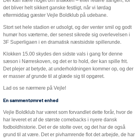
Der kan være noget om snakken – eller rettere sangen, for
det bliver helt sikkert ganske festligt, når vi lørdag
eftermiddag gæster Vejle Boldklub på udebane.
Stort set hele stadion er udsolgt, og der venter smil og godt
humør hos værterne, der senest sikrede sig overlevelsen i
3F Superligaen i en dramatisk næstsidste spillerunde.
Klokken 15.00 skydes den sidste vals i gang for denne
sæson i Nørreskoven, og det er to hold, der kan spille frit.
Det plejer at betyde, at underholdningen kommer op, og der
er masser af grunde til at glæde sig til opgøret.
Lad os se nærmere på Vejle!
En sammentømret enhed
Vejle Boldklub har været som forvandlet dette forår, hvor de
har leveret et af de største comebacks i nyere dansk
fodboldhistorie. Det er de stolte over, og det har de også
grund til at være. Det er pivhamrende flot det arbejde, de har