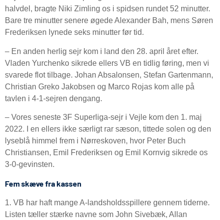
halvdel, bragte Niki Zimling os i spidsen rundet 52 minutter.
Bare tre minutter senere øgede Alexander Bah, mens Søren
Frederiksen lynede seks minutter før tid.
– En anden herlig sejr kom i land den 28. april året efter.
Vladen Yurchenko sikrede ellers VB en tidlig føring, men vi
svarede flot tilbage. Johan Absalonsen, Stefan Gartenmann,
Christian Greko Jakobsen og Marco Rojas kom alle på
tavlen i 4-1-sejren dengang.
– Vores seneste 3F Superliga-sejr i Vejle kom den 1. maj
2022. I en ellers ikke særligt rar sæson, tittede solen og den
lyseblå himmel frem i Nørreskoven, hvor Peter Buch
Christiansen, Emil Frederiksen og Emil Kornvig sikrede os
3-0-gevinsten.
Fem skæve fra kassen
1. VB har haft mange A-landsholdsspillere gennem tiderne.
Listen tæller stærke navne som John Sivebæk, Allan