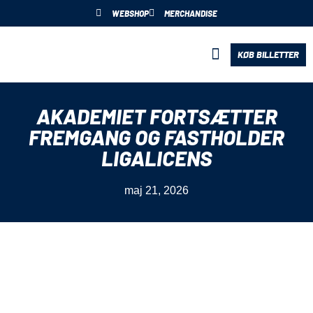
WEBSHOP
MERCHANDISE
KØB BILLETTER
BLIV PARTNER
AKADEMIET FORTSÆTTER
FREMGANG OG FASTHOLDER
LIGALICENS
maj 21, 2026