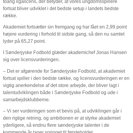
toårig ligalicens, der betyder, at vores ungdomsspillere
fortsat bliver udviklet i det bedste setup i landets bedste
række.
Akademiet fortsætter sin fremgang og har fået en 2,99 point
højere vurdering i forhold til sidste gang, så den nu samlet
lyder på 65,27 point.
I Sønderjyske Fodbold glæder akademichef Jonas Hansen
sig over licensvurderingen.
– Det er afgørende for Sønderjyske Fodbold, at akademiet
fortsat spiller i den bedste række, og licensvurderingen er en
vigtig anerkendelse af det store arbejde, der bliver lagt i
talentudviklingen både i Sønderjyske Fodbold og ude i
samarbejdsklubberne.
– Vi ser vurderingen som et bevis på, at udviklingen går i
den rigtige retning, og ambitionen er at styrke akademiet
yderligere, så endnu flere sønderjyske talenter i de
kommende år tager springet til førsteholdet.