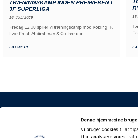
T
TRÆNINGSKAMP INDEN PREMIEREN I
R
3F SUPERLIGA
16.
16. JULI 2026
To
Fredag 12.00 spiller vi træningskamp mod Kolding IF,
Fo
hvor Fatah Abdirahman & Co. har den
LÆS MERE
LÆ
KONTAKT
Denne hjemmeside bruger
Sønderjyske Fodbold
Vi bruger cookies til at til
Stadionvej 5, 6100 H
til at analysere vores tra