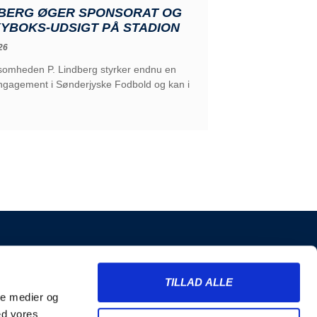
NDBERG ØGER SPONSORAT OG
KYBOKS-UDSIGT PÅ STADION
26
ksomheden P. Lindberg styrker endnu en
engagement i Sønderjyske Fodbold og kan i
INFORMATION
TILLAD ALLE
Billetter
ale medier og
Merchandise
ed vores