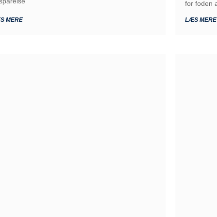
sparelse
for foden 
S MERE
LÆS MERE