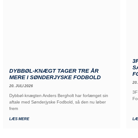
3
S
DYBBØL-KNÆGT TAGER TRE ÅR
F
MERE I SØNDERJYSKE FODBOLD
20.
20. JULI 2026
3F
Dybbøl-knægten Anders Bergholt har forlænget sin
Fo
aftale med Sønderjyske Fodbold, så den nu løber
frem
LÆS MERE
LÆ