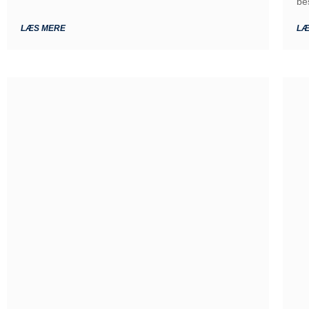
be
LÆS MERE
LÆ