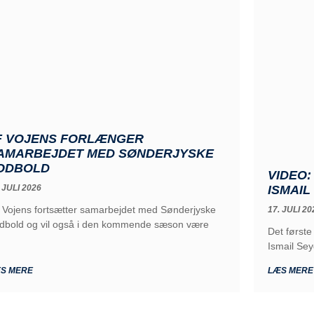
F VOJENS FORLÆNGER
AMARBEJDET MED SØNDERJYSKE
ODBOLD
VIDEO:
ISMAIL
 JULI 2026
 Vojens fortsætter samarbejdet med Sønderjyske
17. JULI 20
dbold og vil også i den kommende sæson være
Det først
Ismail Seyd
S MERE
LÆS MERE