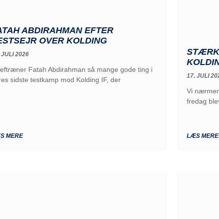
ATAH ABDIRAHMAN EFTER
ESTSEJR OVER KOLDING
STÆRK 
 JULI 2026
KOLDI
eftræner Fatah Abdirahman så mange gode ting i
17. JULI 20
res sidste testkamp mod Kolding IF, der
Vi nærmer
fredag ble
S MERE
LÆS MERE