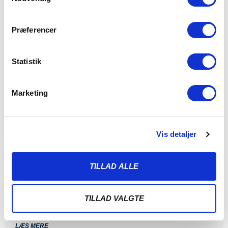
Præferencer
Statistik
Marketing
Vis detaljer
ALBERT RRAHMANI UDLEJES TIL
NYKØBING FC
TILLAD ALLE
7. AUGUST 2026
Sønderjyske Fodbold udlejer Albert Rrahmani til 2.
divisionsklubben Nykøbing FC i hele 2026/2027-sæsonen.
TILLAD VALGTE
Sønderjyske Fodbold
LÆS MERE