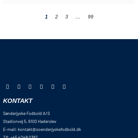
1
2
3
…
99
KONTAKT
Sønderjyske Fodbold A/S
Stadionvej 5, 6100 Haderslev
E-mail: kontakt@soenderjyskefodbold.dk
Tlf: +45 4248 0387