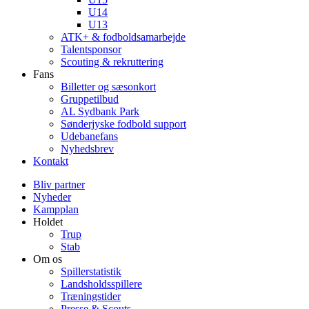
U14
U13
ATK+ & fodboldsamarbejde
Talentsponsor
Scouting & rekruttering
Fans
Billetter og sæsonkort
Gruppetilbud
AL Sydbank Park
Sønderjyske fodbold support
Udebanefans
Nyhedsbrev
Kontakt
Bliv partner
Nyheder
Kampplan
Holdet
Trup
Stab
Om os
Spillerstatistik
Landsholdsspillere
Træningstider
Presse & Scouts