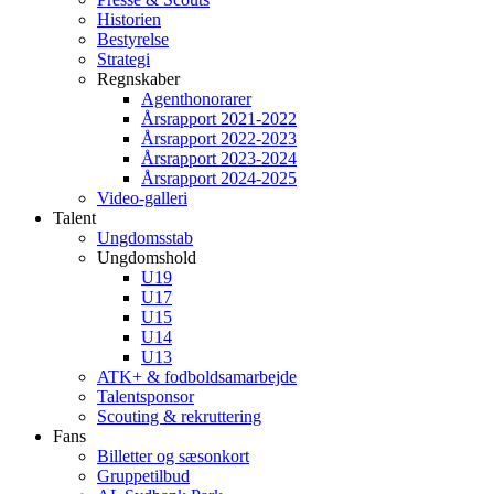
Historien
Bestyrelse
Strategi
Regnskaber
Agenthonorarer
Årsrapport 2021-2022
Årsrapport 2022-2023
Årsrapport 2023-2024
Årsrapport 2024-2025
Video-galleri
Talent
Ungdomsstab
Ungdomshold
U19
U17
U15
U14
U13
ATK+ & fodboldsamarbejde
Talentsponsor
Scouting & rekruttering
Fans
Billetter og sæsonkort
Gruppetilbud