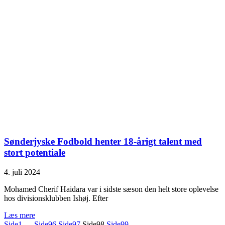
Sønderjyske Fodbold henter 18-årigt talent med
stort potentiale
4. juli 2024
Mohamed Cherif Haidara var i sidste sæson den helt store oplevelse
hos divisionsklubben Ishøj. Efter
Læs mere
Side
1
…
Side
96
Side
97
Side
98
Side
99