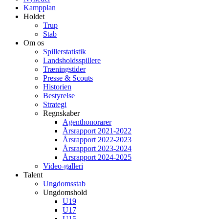
Kampplan
Holdet
Trup
Stab
Om os
Spillerstatistik
Landsholdsspillere
Træningstider
Presse & Scouts
Historien
Bestyrelse
Strategi
Regnskaber
Agenthonorarer
Årsrapport 2021-2022
Årsrapport 2022-2023
Årsrapport 2023-2024
Årsrapport 2024-2025
Video-galleri
Talent
Ungdomsstab
Ungdomshold
U19
U17
U15