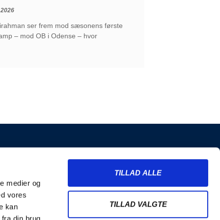
 2026
irahman ser frem mod sæsonens første
mp – mod OB i Odense – hvor
INFORMATION
TILLAD ALLE
Billetter
ale medier og
Merchandise
ed vores
Nyhedsbrev
TILLAD VALGTE
re kan
Handelsbetingelser
fra din brug