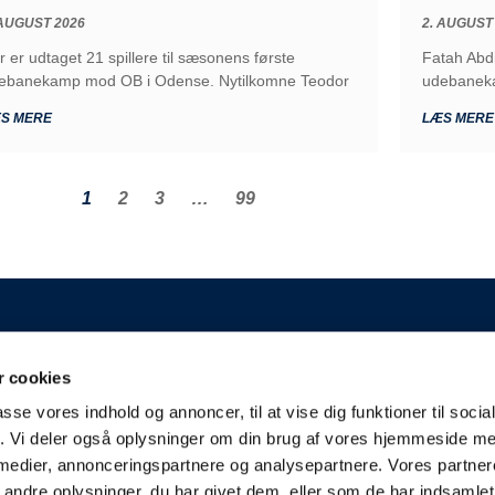
 AUGUST 2026
2. AUGUST
r er udtaget 21 spillere til sæsonens første
Fatah Abd
ebanekamp mod OB i Odense. Nytilkomne Teodor
udebaneka
S MERE
LÆS MERE
1
2
3
…
99
GENERELT
 cookies
 A/S
Kontakt
passe vores indhold og annoncer, til at vise dig funktioner til soci
Kampplan
aderslev
fik. Vi deler også oplysninger om din brug af vores hjemmeside m
Bliv partner
derjyskefodbold.dk
 medier, annonceringspartnere og analysepartnere. Vores partne
Fakturering
ndre oplysninger, du har givet dem, eller som de har indsamlet 