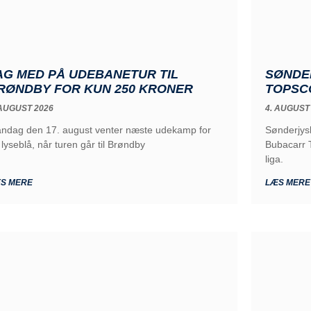
AG MED PÅ UDEBANETUR TIL
SØNDE
RØNDBY FOR KUN 250 KRONER
TOPSC
 AUGUST 2026
4. AUGUST
ndag den 17. august venter næste udekamp for
Sønderjys
 lyseblå, når turen går til Brøndby
Bubacarr T
liga.
S MERE
LÆS MERE