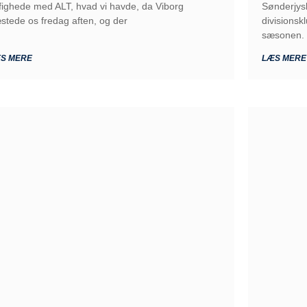
 fighede med ALT, hvad vi havde, da Viborg
Sønderjysk
stede os fredag aften, og der
divisions
sæsonen. 
S MERE
LÆS MERE