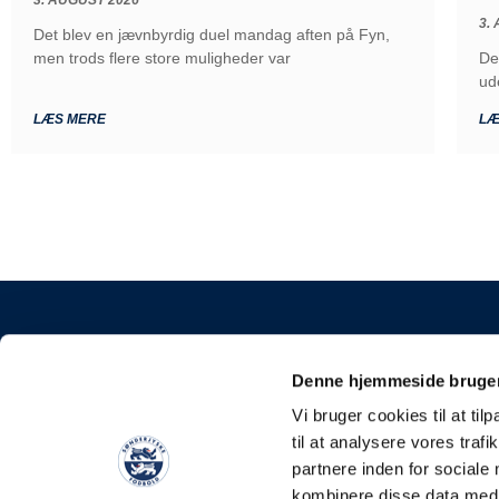
3. AUGUST 2026
3.
Det blev en jævnbyrdig duel mandag aften på Fyn,
De
men trods flere store muligheder var
ud
LÆS MERE
LÆ
KONTAKT
Denne hjemmeside bruger
Sønderjyske Fodbold
Vi bruger cookies til at til
Stadionvej 5, 6100 H
til at analysere vores tra
E-mail: kontakt@soen
partnere inden for sociale
Tlf: +45 4248 0387
kombinere disse data med a