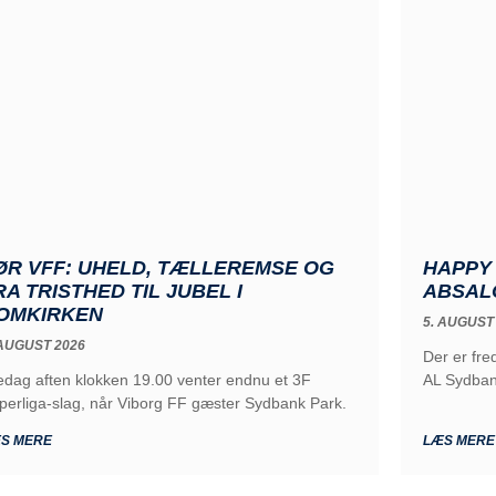
ØR VFF: UHELD, TÆLLEREMSE OG
HAPPY 
RA TRISTHED TIL JUBEL I
ABSALO
OMKIRKEN
5. AUGUST
 AUGUST 2026
Der er fr
edag aften klokken 19.00 venter endnu et 3F
AL Sydba
perliga-slag, når Viborg FF gæster Sydbank Park.
S MERE
LÆS MERE