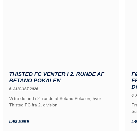
THISTED FC VENTER I 2. RUNDE AF
F
BETANO POKALEN
F
D
6. AUGUST 2026
6.
Vi træder ind i 2. runde af Betano Pokalen, hvor
Thisted FC fra 2. division
Fr
Su
LÆS MERE
LÆ