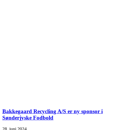
Bakkegaard Recycling A/S er ny sponsor i
Sønderjyske Fodbold
28. juni 2024