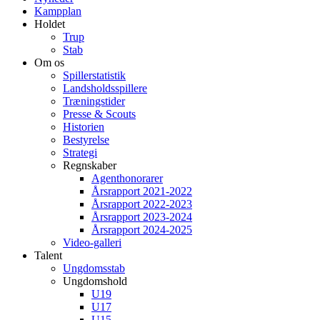
Kampplan
Holdet
Trup
Stab
Om os
Spillerstatistik
Landsholdsspillere
Træningstider
Presse & Scouts
Historien
Bestyrelse
Strategi
Regnskaber
Agenthonorarer
Årsrapport 2021-2022
Årsrapport 2022-2023
Årsrapport 2023-2024
Årsrapport 2024-2025
Video-galleri
Talent
Ungdomsstab
Ungdomshold
U19
U17
U15