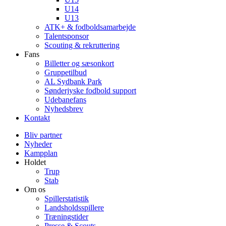
U14
U13
ATK+ & fodboldsamarbejde
Talentsponsor
Scouting & rekruttering
Fans
Billetter og sæsonkort
Gruppetilbud
AL Sydbank Park
Sønderjyske fodbold support
Udebanefans
Nyhedsbrev
Kontakt
Bliv partner
Nyheder
Kampplan
Holdet
Trup
Stab
Om os
Spillerstatistik
Landsholdsspillere
Træningstider
Presse & Scouts