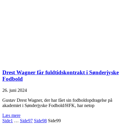
Drest Wagner får fuldtidskontrakt i Sønderjyske
Fodbold
26. juni 2024
Gustav Drest Wagner, der har fået sin fodboldopdragelse på
akademiet i Sønderjyske Fodbold/HFK, har netop
Læs mere
Side
1
…
Side
97
Side
98
Side
99