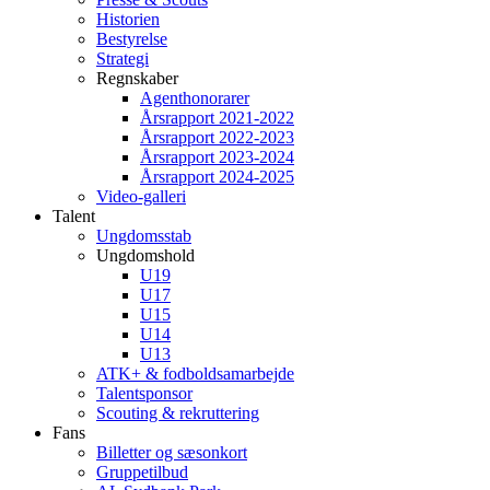
Historien
Bestyrelse
Strategi
Regnskaber
Agenthonorarer
Årsrapport 2021-2022
Årsrapport 2022-2023
Årsrapport 2023-2024
Årsrapport 2024-2025
Video-galleri
Talent
Ungdomsstab
Ungdomshold
U19
U17
U15
U14
U13
ATK+ & fodboldsamarbejde
Talentsponsor
Scouting & rekruttering
Fans
Billetter og sæsonkort
Gruppetilbud