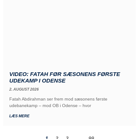
VIDEO: FATAH FØR SÆSONENS FØRSTE
UDEKAMP I ODENSE
2. AUGUST 2026
Fatah Abdirahman ser frem mod sæsonens første
udebanekamp – mod OB i Odense – hvor
LÆS MERE
1
2
3
…
99