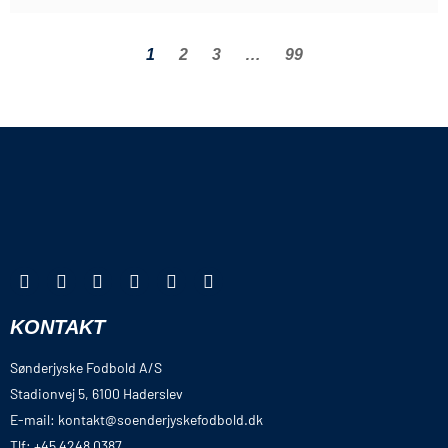
1
2
3
…
99
KONTAKT
Sønderjyske Fodbold A/S
Stadionvej 5, 6100 Haderslev
E-mail: kontakt@soenderjyskefodbold.dk
Tlf: +45 4248 0387