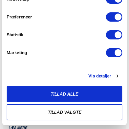
Præferencer
Statistik
Marketing
Vis detaljer
THISTED FC VENTER I 2. RUNDE AF
TILLAD ALLE
BETANO POKALEN
6. AUGUST 2026
Vi træder ind i 2. runde af Betano Pokalen, hvor Thisted FC fra
TILLAD VALGTE
2. division
LÆS MERE