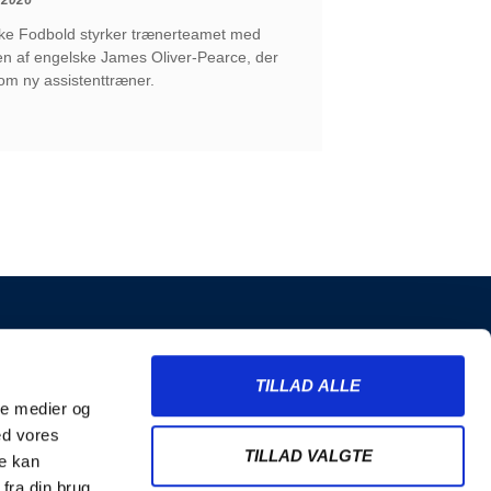
ke Fodbold styrker trænerteamet med
en af engelske James Oliver-Pearce, der
som ny assistenttræner.
INFORMATION
TILLAD ALLE
Billetter
ale medier og
Merchandise
ed vores
Nyhedsbrev
TILLAD VALGTE
re kan
Handelsbetingelser
fra din brug