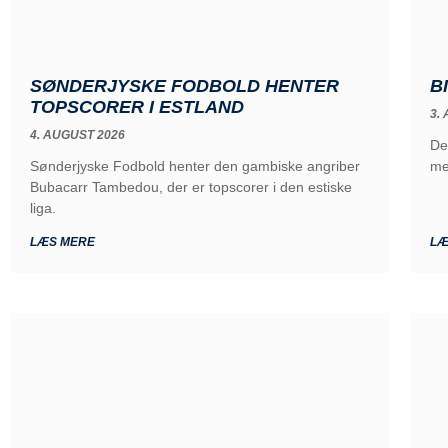
SØNDERJYSKE FODBOLD HENTER
B
TOPSCORER I ESTLAND
3.
4. AUGUST 2026
De
Sønderjyske Fodbold henter den gambiske angriber
me
Bubacarr Tambedou, der er topscorer i den estiske
liga.
LÆS MERE
LÆ