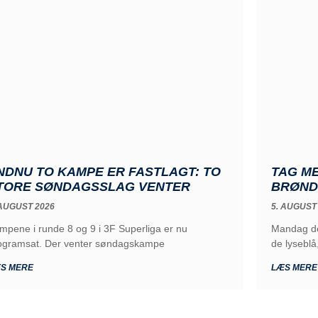
NDNU TO KAMPE ER FASTLAGT: TO
TAG ME
TORE SØNDAGSSLAG VENTER
BRØND
 AUGUST 2026
5. AUGUST
mpene i runde 8 og 9 i 3F Superliga er nu
Mandag de
ogramsat. Der venter søndagskampe
de lyseblå
S MERE
LÆS MERE