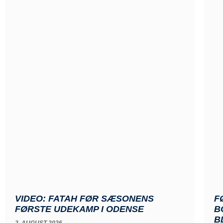
VIDEO: FATAH FØR SÆSONENS
F
FØRSTE UDEKAMP I ODENSE
B
B
2. AUGUST 2026