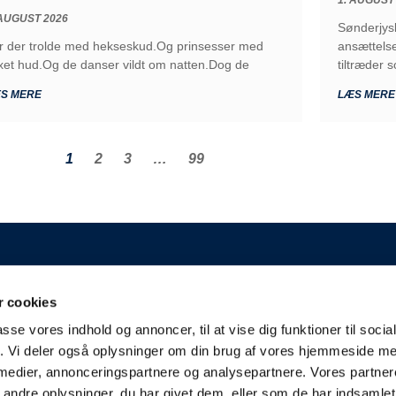
 AUGUST 2026
Sønderjys
r der trolde med hekseskud.Og prinsesser med
ansættels
xet hud.Og de danser vildt om natten.Dog de
tiltræder 
S MERE
LÆS MERE
1
2
3
…
99
GENERELT
 cookies
 A/S
Kontakt
passe vores indhold og annoncer, til at vise dig funktioner til soci
Kampplan
aderslev
fik. Vi deler også oplysninger om din brug af vores hjemmeside m
Bliv partner
derjyskefodbold.dk
 medier, annonceringspartnere og analysepartnere. Vores partne
Fakturering
ndre oplysninger, du har givet dem, eller som de har indsamlet 