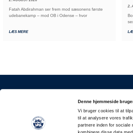
2.
Fatah Abdirahman ser frem mod sæsonens første
udebanekamp – mod OB i Odense – hvor
Bo
se
LÆS MERE
LÆ
KONTAKT
Denne hjemmeside bruger
Sønderjyske Fodbold
Vi bruger cookies til at til
Stadionvej 5, 6100 H
til at analysere vores tra
E-mail: kontakt@soen
partnere inden for sociale
Tlf: +45 4248 0387
kombinere disse data med a