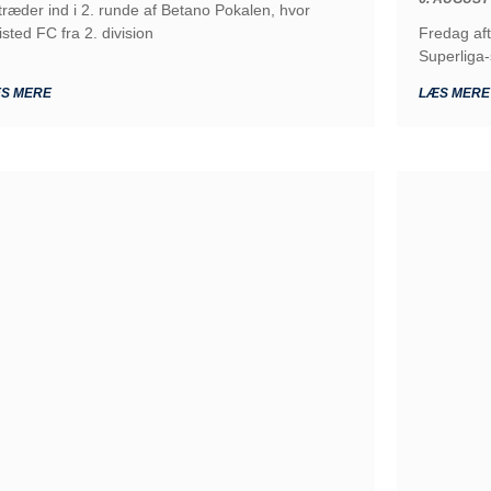
 træder ind i 2. runde af Betano Pokalen, hvor
isted FC fra 2. division
Fredag af
Superliga
S MERE
LÆS MERE