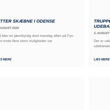
TRUPP
ITTER SKÆBNE I ODENSE
UDEBA
 AUGUST 2026
3. AUGUST
t blev en jævnbyrdig duel mandag aften på Fyn,
Der er udt
n trods flere store muligheder var
udebaneka
S MERE
LÆS MERE