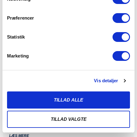
Præferencer
Statistik
Marketing
Vis detaljer
ALBERT RRAHMANI UDLEJES TIL
NYKØBING FC
TILLAD ALLE
7. AUGUST 2026
Sønderjyske Fodbold udlejer Albert Rrahmani til 2.
divisionsklubben Nykøbing FC i hele 2026/2027-sæsonen.
TILLAD VALGTE
Sønderjyske Fodbold
LÆS MERE