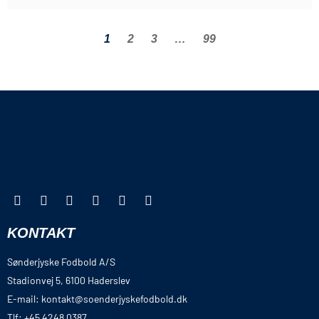
1
2
3
…
99
KONTAKT
Sønderjyske Fodbold A/S
Stadionvej 5, 6100 Haderslev
E-mail: kontakt@soenderjyskefodbold.dk
Tlf: +45 4248 0387