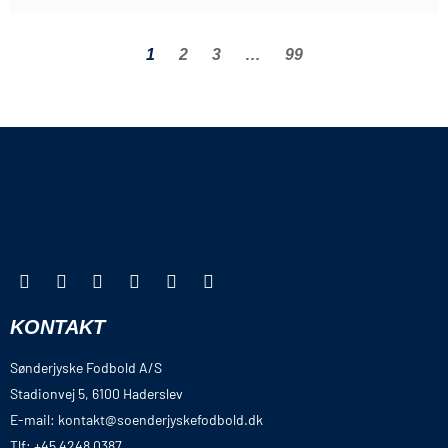
1
2
3
…
99
KONTAKT
Sønderjyske Fodbold A/S
Stadionvej 5, 6100 Haderslev
E-mail: kontakt@soenderjyskefodbold.dk
Tlf: +45 4248 0387