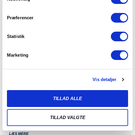
Præferencer
Statistik
Marketing
Vis detaljer
ALBERT RRAHMANI UDLEJES TIL
NYKØBING FC
TILLAD ALLE
7. AUGUST 2026
Sønderjyske Fodbold udlejer Albert Rrahmani til 2.
divisionsklubben Nykøbing FC i hele 2026/2027-sæsonen.
TILLAD VALGTE
Sønderjyske Fodbold
LÆS MERE