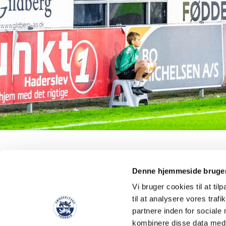
KORT OM SIMON WÆVER
Denne hjemmeside bruger
Vi bruger cookies til at til
Forsvarsspilleren Simon Wæver kom til Sønderjyske Fodbold 
til at analysere vores tra
2023, hvor han underskrev en treårig kontrakt. Han spillede b
partnere inden for sociale
andet amerikansk collegefodbold, inden han blev en profil i B.
kombinere disse data med a