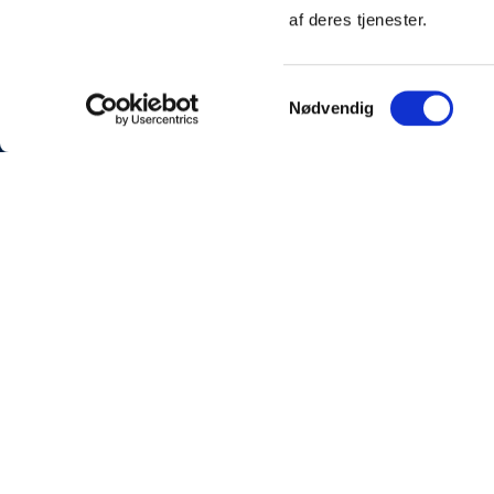
af deres tjenester.
TILBAGE TIL SPILLERTRUPPEN
Samtykkevalg
Nødvendig
KONTAKT
Sønderjyske Fodbold
Stadionvej 5, 6100 H
E-mail: kontakt@soen
Tlf: +45 4248 0387
CVR: 31588111