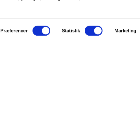
Præferencer
Statistik
Marketing
GENERELT
 A/S
Kontakt
Kampplan
aderslev
Bliv partner
derjyskefodbold.dk
Fakturering
Presse & Scouts
© 2024 Sønderjyske fodbold