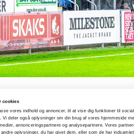
 cookies
passe vores indhold og annoncer, til at vise dig funktioner til soci
fra B.93 i sommeren
fik. Vi deler også oplysninger om din brug af vores hjemmeside m
landt
 medier, annonceringspartnere og analysepartnere. Vores partne
93.
ndre oplysninger, du har givet dem, eller som de har indsamlet 