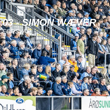
03 - SIMON WÆVER
FORSVAR
Nationalitet: Danmark
Født: 21. januar 1996
Højde: 182 cm.
Debut: 21. juli 2023
Tidligere klubber: Lyngby, FC Rudersdal, Purple Aces, Indiana
B.93