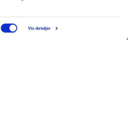
Vis detaljer
INFORMATION
Billetter
Merchandise
Nyhedsbrev
Handelsbetingelser
Cookie- og privatlivspolitik